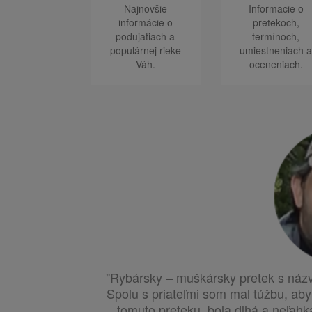
Najnovšie
Informacie o
informácie o
pretekoch,
podujatiach a
termínoch,
populárnej rieke
umiestneniach 
Váh.
oceneniach.
"Rybársky – muškársky pretek s názv
Spolu s priateľmi som mal túžbu, aby 
tomuto preteku, bola dlhá a neľahk