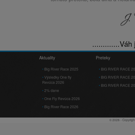
.............Vá
Aktuality
Preteky
Big River Race 2025
BIG RIVER RACE 2
Výsledky One fly
BIG RIVER RACE 2
Revúca 2026
BIG RIVER RACE 2
2% dane
One Fly Revúca 2026
Big River Race 2026
© 2026 - Copyrigh