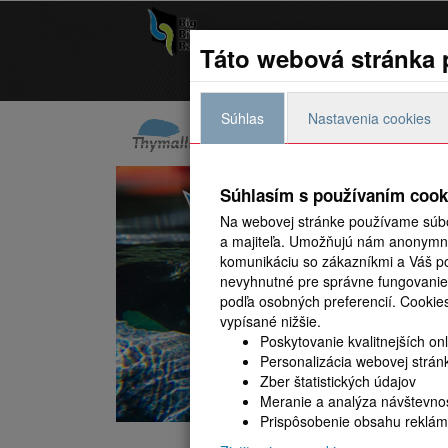
Big River Race
Táto webová stránka 
Aktuality
Preteky
Súhlas
Nastavenia cookies
Súhlasím s používaním cook
Na webovej stránke používame súbo
a majiteľa. Umožňujú nám anonymne 
komunikáciu so zákazníkmi a Váš pou
nevyhnutné pre správne fungovanie
podľa osobných preferencií.
Cookies
vypísané nižšie.
Poskytovanie kvalitnejších on
Personalizácia webovej strán
Zber štatistických údajov
Meranie a analýza návštevnos
Prispôsobenie obsahu reklám