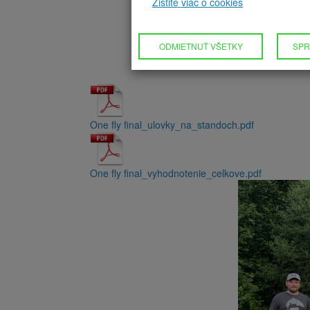
Zistite viac o cookies
ODMIETNUŤ VŠETKY
SPR
One fly final_ulovky_na_standoch.pdf
One fly final_vyhodnotenie_celkove.pdf