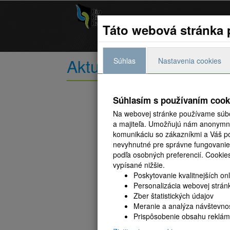
Big River Race
Táto webová stránka 
Aktuality
Preteky
Aktuality
Súhlas
Nastavenia cookies
Súhlasím s používaním cook
Na webovej stránke používame súbo
a majiteľa. Umožňujú nám anonymne 
komunikáciu so zákazníkmi a Váš pou
nevyhnutné pre správne fungovanie
podľa osobných preferencií.
Cookies
vypísané nižšie.
Poskytovanie kvalitnejších on
Personalizácia webovej strán
Zber štatistických údajov
Meranie a analýza návštevnos
Prispôsobenie obsahu reklám