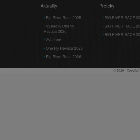
Aktuality
Preteky
Big River Race 2025
BIG RIVER RACE 2
Výsledky One fly
BIG RIVER RACE 2
Revúca 2026
BIG RIVER RACE 2
2% dane
One Fly Revúca 2026
Big River Race 2026
© 2026 - Copyrigh