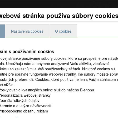
webová stránka používa súbory cookie
Preteky
Foto video
Predaj povoleniek
Blog
Nastavenia cookies
O cookies
 si môžete zakúpiť priamo v predajni Thy
sím s používaním cookies
ovej stránke používame súbory cookies, ktoré sú prospešné pre návšt
YMALLUS
teľa. Umožňujú nám anonymne analyzovať Vašu aktivitu, zlepšovať
až piatok 9,00 - 17,00hod
áciu so zákazníkmi a Váš používateľský zážitok. Niektoré cookies sú
utné pre správne fungovanie webovej stránky. Iné súbory môžete spra
osobných preferencií.
Cookies, ktoré používame len s Vašim súhlasom 
é nižšie.
Poskytovanie kvalitnejších online služieb našeho E-shopu
Personalizácia webovej stránky
Zber štatistických údajov
Meranie a analýza návštevnosti
Prispôsobenie obsahu reklám