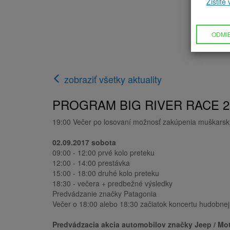
Zistite
ODMI
zobraziť všetky aktuality
PROGRAM BIG RIVER RACE 2
19:00 Večer po losovaní možnosť zakúpenia muškarsky
02.09.2017 sobota
09:00 - 12:00 prvé kolo preteku
12:00 - 14:00 prestávka
15:00 - 18:00 druhé kolo preteku
18:30 - večera + predbežné výsledky
Predvádzanie značky Patagonia
Večer o 18:00 alebo 18:30 začiatok koncertu hudobne
Predvádzacia akcia automobilov značky Jeep / Moto