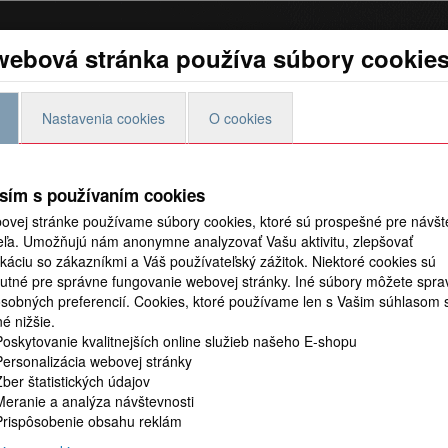
webová stránka používa súbory cookie
Preteky
Foto video
Predaj povoleniek
Blog
Nastavenia cookies
O cookies
sím s používaním cookies
ovej stránke používame súbory cookies, ktoré sú prospešné pre návšt
teľa. Umožňujú nám anonymne analyzovať Vašu aktivitu, zlepšovať
áciu so zákazníkmi a Váš používateľský zážitok. Niektoré cookies sú
utné pre správne fungovanie webovej stránky. Iné súbory môžete spra
osobných preferencií.
Cookies, ktoré používame len s Vašim súhlasom 
é nižšie.
Poskytovanie kvalitnejších online služieb našeho E-shopu
Personalizácia webovej stránky
Zber štatistických údajov
Meranie a analýza návštevnosti
Prispôsobenie obsahu reklám