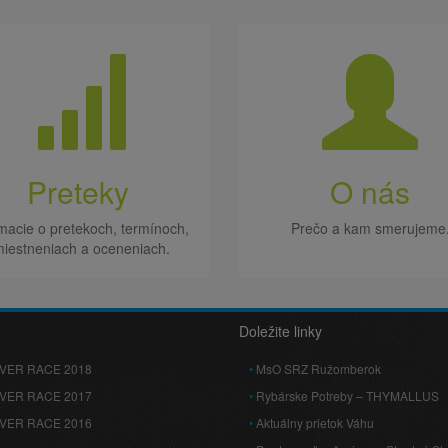
Preteky
O nás
macie o pretekoch, termínoch,
Prečo a kam smerujeme
iestneniach a oceneniach.
Doležite linky
IVER RACE 2018
MsO SRZ Ružomberok
IVER RACE 2017
Rybárske Potreby – THYMALLUS
IVER RACE 2016
Aktuálny prietok Váhu