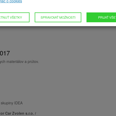
 viac o cookies
ETNUŤ VŠETKY
SPRAVOVAŤ MOŽNOSTI
PRIJAŤ VŠ
017
ch materiálov a prútov.
j skupiny IDEA
r Car Zvolen s.r.o. /