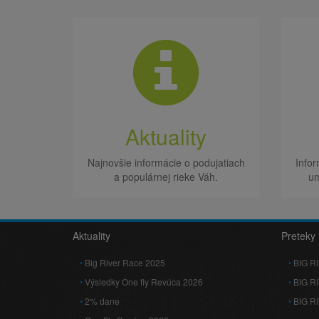
Aktuality
Najnovšie informácie o podujatiach
Infor
a populárnej rieke Váh.
um
Aktuality
Preteky
Big River Race 2025
BIG R
Výsledky One fly Revúca 2026
BIG R
2% dane
BIG R