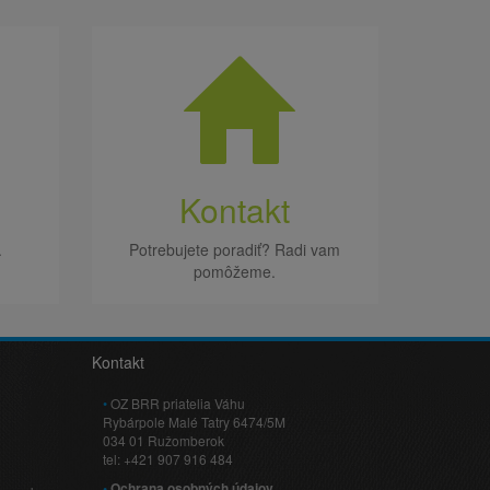
Kontakt
.
Potrebujete poradiť? Radi vam
pomôžeme.
Kontakt
OZ BRR priatelia Váhu
Rybárpole Malé Tatry 6474/5M
034 01 Ružomberok
tel: +421 907 916 484
Ochrana osobných údajov