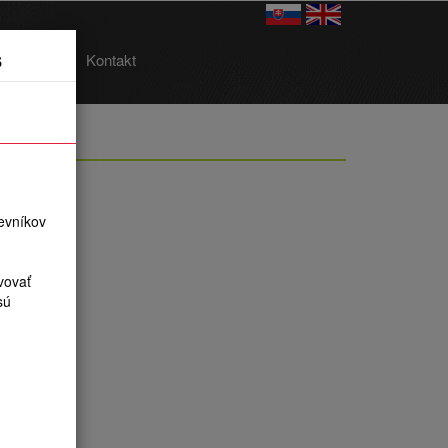
s
O nás
Kontakt
evníkov
vovať
sú